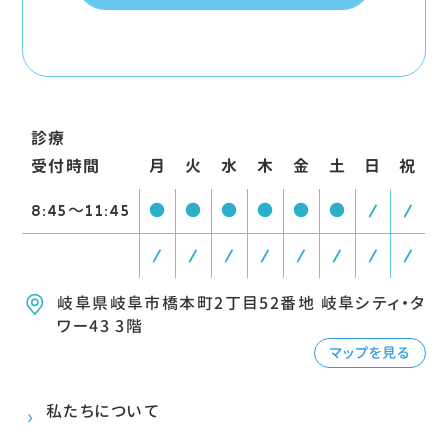
診療
受付時間
月
火
水
木
金
土
日
祝
8:45〜11:45
●
●
●
●
●
●
/
/
/
/
/
/
/
/
/
/
岐阜県岐阜市橋本町2丁目52番地 岐阜シティ・タ
ワー43 3階
マップを見る
私たちについて