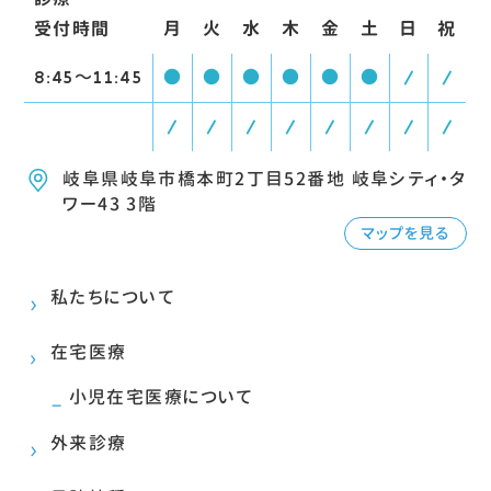
受付時間
月
火
水
木
金
土
日
祝
8:45〜11:45
●
●
●
●
●
●
/
/
/
/
/
/
/
/
/
/
岐阜県岐阜市橋本町2丁目52番地 岐阜シティ・タ
ワー43 3階
マップを見る
私たちについて
在宅医療
小児在宅医療について
外来診療